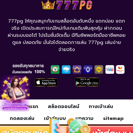
777pg ให้คุณสนุกกับเกมสล็อตอันดับหนึ่ง แตกบ่อย แตก
จริง เปิดประสบการณ์ใหม่กับเกมเดิมพันสุดคุ้ม ฝากถอน
ผ่านระบบออโต้ โปรโมชั่นจัดเต็ม มีทีมซัพพอร์ตมืออาชีพคอย
ดูแล ปลอดภัย มั่นใจได้ตลอดการเล่น 777pg เล่นง่าย
จ่ายจริง
หน้าแรก
สล็อตออนไลน์
ทางเข้าเล่น
ทดลองเล่น
เข้าสู่ระบบ
บทความ
sitemap
COPYRIGHT 2024 ©
777PG