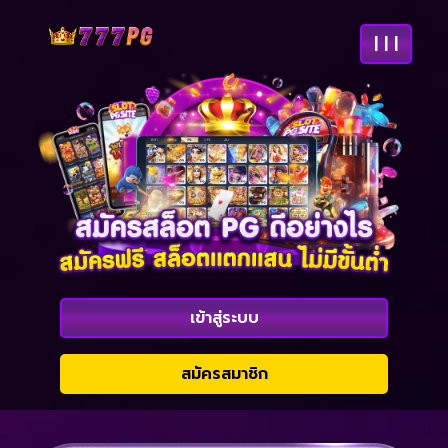
| | |
เข้าสู่ระบบ
สมัครสมาชิก