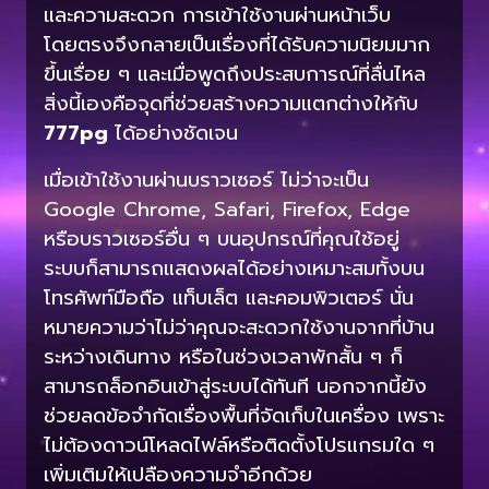
และความสะดวก การเข้าใช้งานผ่านหน้าเว็บ
โดยตรงจึงกลายเป็นเรื่องที่ได้รับความนิยมมาก
ขึ้นเรื่อย ๆ และเมื่อพูดถึงประสบการณ์ที่ลื่นไหล
สิ่งนี้เองคือจุดที่ช่วยสร้างความแตกต่างให้กับ
777pg
ได้อย่างชัดเจน
เมื่อเข้าใช้งานผ่านบราวเซอร์ ไม่ว่าจะเป็น
Google Chrome, Safari, Firefox, Edge
หรือบราวเซอร์อื่น ๆ บนอุปกรณ์ที่คุณใช้อยู่
ระบบก็สามารถแสดงผลได้อย่างเหมาะสมทั้งบน
โทรศัพท์มือถือ แท็บเล็ต และคอมพิวเตอร์ นั่น
หมายความว่าไม่ว่าคุณจะสะดวกใช้งานจากที่บ้าน
ระหว่างเดินทาง หรือในช่วงเวลาพักสั้น ๆ ก็
สามารถล็อกอินเข้าสู่ระบบได้ทันที นอกจากนี้ยัง
ช่วยลดข้อจำกัดเรื่องพื้นที่จัดเก็บในเครื่อง เพราะ
ไม่ต้องดาวน์โหลดไฟล์หรือติดตั้งโปรแกรมใด ๆ
เพิ่มเติมให้เปลืองความจำอีกด้วย