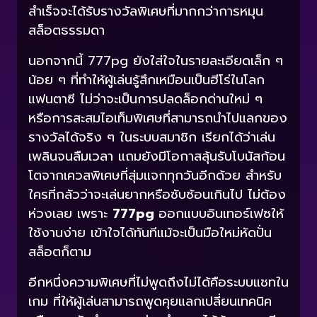
สำเร็จจะได้รับรางวัลพิเศษที่มากกว่าการหมุน
สล็อตธรรมดา
นอกจากนี้ 777pg ยังใส่ใจในรายละเอียดเล็ก ๆ
น้อย ๆ ที่ทำให้ผู้เล่นรู้สึกเหมือนเป็นฮีโร่ในโลก
แฟนตาซี ไม่ว่าจะเป็นการปลดล็อกด่านใหม่ ๆ
หรือการสะสมไอเท็มพิเศษที่สามารถนำไปแลกของ
รางวัลได้จริง ๆ ในระบบสมาชิก เรียกได้ว่าเล่น
เพลินจนลืมเวลา แถมยังมีโอกาสลุ้นรับโบนัสก้อน
โตจากเควสพิเศษที่สุ่มแจกทุกวันอีกด้วย สำหรับ
ใครที่กลัวว่าจะเล่นยากหรือซับซ้อนเกินไป ไม่ต้อง
ห่วงเลย เพราะ
777pg
ออกแบบอินเทอร์เฟซให้
ใช้งานง่าย เข้าใจได้ทันทีแม้จะเป็นมือใหม่หัดปั่น
สล็อตก็ตาม
อีกหนึ่งความพิเศษที่ไม่พูดถึงไม่ได้คือระบบแชทใน
เกม ที่ให้ผู้เล่นสามารถพูดคุยแลกเปลี่ยนเทคนิค