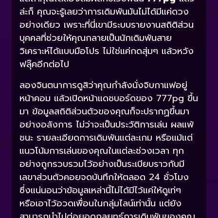
ล่ะก็ คุณจะรู้เลยว่าการเดิมพันมันไม่ได้มีแค่ดวง
อย่างเดียว เพราะที่นี่เขามีระบบรายงานสถิติส่วน
บุคคลที่ช่วยให้คุณกลายเป็นนักเดิมพันสาย
วิเคราะห์ได้แบบมือโปร ไม่ใช่แค่กดสุ่มๆ แล้วหวัง
ฟลุ๊คอีกต่อไป
ลองจินตนาการดูสิว่าคุณกำลังนั่งจิบกาแฟอยู่
หน้าคอม แล้วเปิดหน้าแดชบอร์ดของ 777pg ขึ้น
มา ข้อมูลสถิติส่วนตัวของคุณก็จะปรากฏขึ้นมา
อย่างอลังการ ไม่ว่าจะเป็นประวัติการเล่น ผลแพ้
ชนะ รายละเอียดการเดิมพันแต่ละเกม หรือแม้แต่
แนวโน้มการเล่นของคุณในแต่ละช่วงเวลา ทุก
อย่างถูกรวบรวมไว้อย่างเป็นระเบียบราวกับมี
เลขาส่วนตัวคอยจดบันทึกให้ตลอด 24 ชั่วโมง
ซึ่งแน่นอนว่าข้อมูลเหล่านี้ไม่ได้มีไว้แค่ให้ดูเท่ๆ
หรือเอาไว้อวดเพื่อนในกลุ่มไลน์เท่านั้น แต่ยัง
สามารถนำไปต่อยอดกลยุทธ์การเดิมพันของคุณ