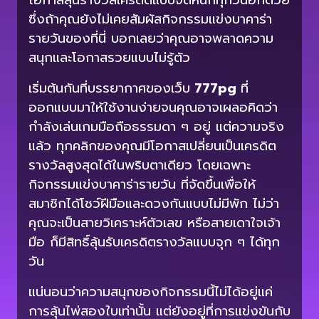
โอกาสลุ้นรางวัลเครดิตแบบจัดหนักทุกวันอีกด้วย
ซึ่งถ้าคุณยังไม่เคยสัมผัสกิจกรรมแข่งบาคาร่า
รายวันของที่นี่ บอกเลยว่าคุณอาจพลาดความ
สนุกและโอกาสรวยแบบไม่รู้ตัว
เริ่มต้นกันที่บรรยากาศของเว็บ
777pg
ที่
ออกแบบมาให้ใช้งานง่ายจนคุณอาจเผลอคิดว่า
กำลังเล่นเกมมือถือธรรมดา ๆ อยู่ แต่ความจริง
แล้ว ทุกคลิกของคุณมีโอกาสเปลี่ยนเป็นเครดิต
รางวัลสูงสุดได้ในพริบตาเดียว โดยเฉพาะ
กิจกรรมแข่งบาคาร่ารายวัน ที่จัดขึ้นเพื่อให้
สมาชิกได้โชว์ฝีมือและดวงกันแบบไม่มีพัก ไม่ว่า
คุณจะเป็นสายวิเคราะห์ตัวเลข หรือสายเดาใจเจ้า
มือ ก็มีสิทธิ์ลุ้นรับเครดิตรางวัลแบบจุก ๆ ได้ทุก
วัน
แน่นอนว่าความสนุกของกิจกรรมนี้ไม่ได้อยู่แค่
การลุ้นไพ่สองใบเท่านั้น แต่ยังอยู่ที่การแข่งขันกับ