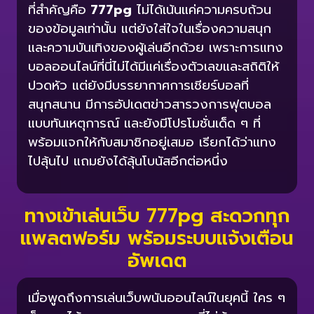
ที่สำคัญคือ
777pg
ไม่ได้เน้นแค่ความครบถ้วน
ของข้อมูลเท่านั้น แต่ยังใส่ใจในเรื่องความสนุก
และความบันเทิงของผู้เล่นอีกด้วย เพราะการแทง
บอลออนไลน์ที่นี่ไม่ได้มีแค่เรื่องตัวเลขและสถิติให้
ปวดหัว แต่ยังมีบรรยากาศการเชียร์บอลที่
สนุกสนาน มีการอัปเดตข่าวสารวงการฟุตบอล
แบบทันเหตุการณ์ และยังมีโปรโมชั่นเด็ด ๆ ที่
พร้อมแจกให้กับสมาชิกอยู่เสมอ เรียกได้ว่าแทง
ไปลุ้นไป แถมยังได้ลุ้นโบนัสอีกต่อหนึ่ง
ทางเข้าเล่นเว็บ 777pg สะดวกทุก
แพลตฟอร์ม พร้อมระบบแจ้งเตือน
อัพเดต
เมื่อพูดถึงการเล่นเว็บพนันออนไลน์ในยุคนี้ ใคร ๆ