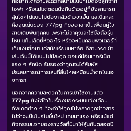
ก็อยากได้ความสะดวกสบายแบบที่ไม่ต้องลุกจาก
โซฟา หรือแม้แต่ตอนนั่งกินข้าวอยู่ก็ยังสามารถ
ลุ้นโชคได้แบบไม่ต้องกลัวข้าวจะเย็น และนี่แหละ
คือจุดเด่นของ 777pg ที่ขออาสาเป็นเพื่อนคู่ใจ
สายเดิมพันทุกคน เพราะไม่ว่าคุณจะใช้มือถือรุ่น
ไหน แท็บเล็ตยี่ห้ออะไร หรือจะเป็นคอมพิวเตอร์ที่
เก็บเงินซื้อมาแต่สมัยเรียนมหาลัย ก็สามารถเข้า
เล่นเว็บนี้ได้แบบไม่มีสะดุด ขอแค่มีอินเทอร์เน็ต
แรง ๆ สักนิด รับรองว่าคุณจะได้สัมผัส
ประสบการณ์การเล่นที่ลื่นไหลเหมือนน้ำตกไนแอ
งการา
นอกจากความสะดวกในการเข้าใช้งานแล้ว
777pg
ยังใส่ใจในเรื่องของระบบแจ้งเตือน
อัพเดตต่าง ๆ ที่จะทำให้คุณไม่พลาดทุกข่าวสาร
ไม่ว่าจะเป็นโปรโมชั่นใหม่ เกมมาแรง หรือแม้แต่
กิจกรรมแจกของรางวัลที่มีมาให้ลุ้นกันตลอดปี