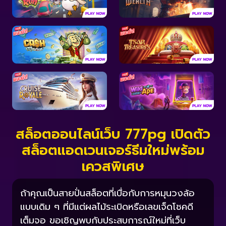
สล็อตออนไลน์เว็บ 777pg เปิดตัว
สล็อตแอดเวนเจอร์ธีมใหม่พร้อม
เควสพิเศษ
ถ้าคุณเป็นสายปั่นสล็อตที่เบื่อกับการหมุนวงล้อ
แบบเดิม ๆ ที่มีแต่ผลไม้ระเบิดหรือเลขเจ็ดโชคดี
เต็มจอ ขอเชิญพบกับประสบการณ์ใหม่ที่เว็บ