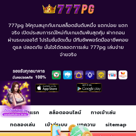
777pg ให้คุณสนุกกับเกมสล็อตอันดับหนึ่ง แตกบ่อย แตก
จริง เปิดประสบการณ์ใหม่กับเกมเดิมพันสุดคุ้ม ฝากถอน
ผ่านระบบออโต้ โปรโมชั่นจัดเต็ม มีทีมซัพพอร์ตมืออาชีพคอย
ดูแล ปลอดภัย มั่นใจได้ตลอดการเล่น 777pg เล่นง่าย
จ่ายจริง
หน้าแรก
สล็อตออนไลน์
ทางเข้าเล่น
ทดลองเล่น
เข้าสู่ระบบ
บทความ
sitemap