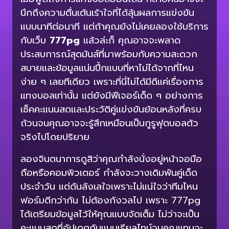
นึกถึงความตื่นเต้นเร้าใจที่ได้ลุ้นผลการแข่งขัน
แบบนาทีต่อนาที แต่ถ้าคุณยังไม่เคยลองใช้บริการ
กับเว็บ
777pg
แล้วล่ะก็ คุณอาจจะพลาด
ประสบการณ์สุดมันส์ที่มาพร้อมกับความสะดวก
สบายและข้อมูลแน่นปึ้กแบบที่หาไม่ได้จากที่ไหน
ง่าย ๆ เลยทีเดียว เพราะที่นี่ไม่ได้มีดีแค่เรื่องการ
แทงบอลเท่านั้น แต่ยังมีฟีเจอร์เด็ด ๆ อย่างการ
เช็คคะแนนสดและประวัติคู่แข่งขันย้อนหลังที่ครบ
ถ้วนจนคุณอาจจะรู้สึกเหมือนเป็นกูรูฟุตบอลตัว
จริงไปโดยปริยาย
ลองจินตนาการดูสิว่าคุณกำลังนั่งอยู่หน้าจอมือ
ถือหรือคอมพิวเตอร์ กำลังจะวางเดิมพันคู่เด็ด
ประจำวัน แต่ดันลังเลใจเพราะไม่แน่ใจว่าทีมไหน
ฟอร์มดีกว่ากัน ไม่ต้องกังวลไป เพราะ 777pg
ได้เตรียมข้อมูลไว้ให้คุณแบบจัดเต็ม ไม่ว่าจะเป็น
คะแนนสดที่อัปเดตกันแบบเรียลไทม์จนคุณแทบจะ