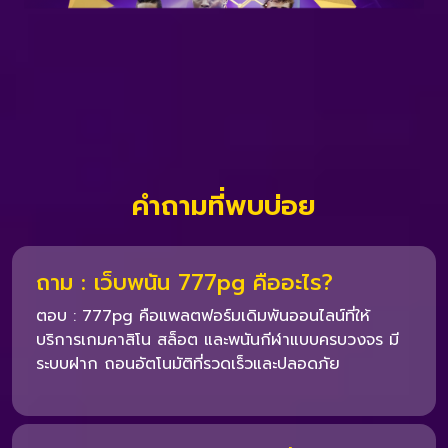
คำถามที่พบบ่อย
ถาม : เว็บพนัน 777pg คืออะไร?
ตอบ : 777pg คือแพลตฟอร์มเดิมพันออนไลน์ที่ให้
บริการเกมคาสิโน สล็อต และพนันกีฬาแบบครบวงจร มี
ระบบฝาก ถอนอัตโนมัติที่รวดเร็วและปลอดภัย