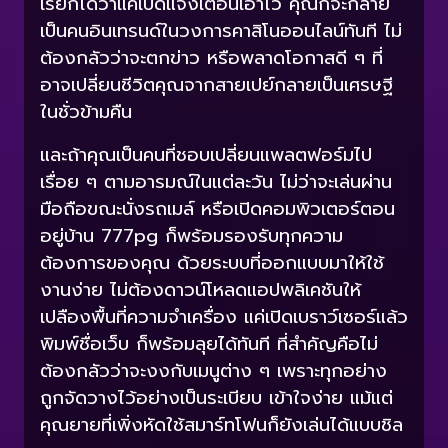
เรียกได้ว่าแค่เปิดแจ้งเตือนเอาไว้ คุณก็จะกลาย
เป็นคนอินเทรนด์ในวงการคาสิโนออนไลน์ทันที ไม่
ต้องกลัวว่าจะตกข่าว หรือพลาดโอกาสดี ๆ ที่
อาจเปลี่ยนชีวิตคุณจากสายเปย์กลายเป็นเศรษฐี
ในชั่วข้ามคืน
และถ้าคุณเป็นคนที่ชอบเปลี่ยนแพลตฟอร์มไป
เรื่อย ๆ ตามอารมณ์ในแต่ละวัน ไม่ว่าจะเล่นผ่าน
มือถือขณะนั่งรถเมล์ หรือเปิดคอมพิวเตอร์ตอน
อยู่บ้าน 777pg ก็พร้อมรองรับทุกความ
ต้องการของคุณ ด้วยระบบที่ออกแบบมาให้ใช้
งานง่าย ไม่ต้องดาวน์โหลดแอปพลิเคชันให้
เปลืองพื้นที่ความจำเครื่อง แค่เปิดเบราว์เซอร์แล้ว
พิมพ์ชื่อเว็บ ก็พร้อมลุยได้ทันที ที่สำคัญคือไม่
ต้องกลัวว่าจะงงกับเมนูต่าง ๆ เพราะทุกอย่าง
ถูกจัดวางไว้อย่างเป็นระเบียบ เข้าใจง่าย แม้แต่
คุณยายที่เพิ่งหัดใช้สมาร์ทโฟนก็ยังเล่นได้แบบชิล