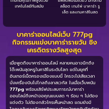
เกมที่มีคุณภาพสูงด้วย
แพลตฟอร์มเดียว มีทั้งเกม
เทคโนโลยีทันสมัย
สล็อต เกมไพ่ บาคาร่า รู
เล็ต และเกมคาสิโนสด
บาคาร่าออนไลน์เว็บ 777pg
กิจกรรมแข่งบาคาร่ารายวัน ชิง
เครดิตรางวัลสูงสุด
เมื่อพูดถึงบาคาร่าออนไลน์ หลายคนอาจนึกถึง
โต๊ะพนันสุดหรูในคาสิโนระดับโลก แต่ในยุคที่
อินเทอร์เน็ตครองเมืองแบบนี้ ใครจะไปเสียเวลา
นั่งเครื่องบินไปไกลถึงลาสเวกัส ในเมื่อเว็บพนัน
777pg
พร้อมเสิร์ฟประสบการณ์บาคาร่า
ออนไลน์ถึงหน้าจอคุณแบบสด ๆ ร้อน ๆ ไม่ต้อง
แต่งตัว ไม่ต้องกลัวใครเห็นหน้าสด แถมยังมี