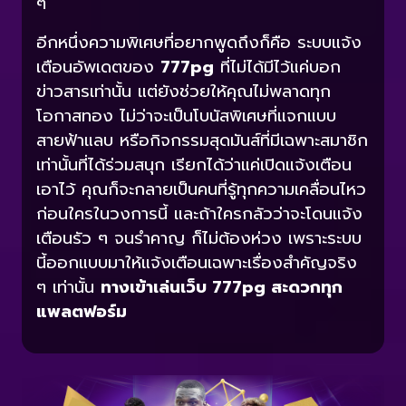
ๆ
อีกหนึ่งความพิเศษที่อยากพูดถึงก็คือ ระบบแจ้ง
เตือนอัพเดตของ
777pg
ที่ไม่ได้มีไว้แค่บอก
ข่าวสารเท่านั้น แต่ยังช่วยให้คุณไม่พลาดทุก
โอกาสทอง ไม่ว่าจะเป็นโบนัสพิเศษที่แจกแบบ
สายฟ้าแลบ หรือกิจกรรมสุดมันส์ที่มีเฉพาะสมาชิก
เท่านั้นที่ได้ร่วมสนุก เรียกได้ว่าแค่เปิดแจ้งเตือน
เอาไว้ คุณก็จะกลายเป็นคนที่รู้ทุกความเคลื่อนไหว
ก่อนใครในวงการนี้ และถ้าใครกลัวว่าจะโดนแจ้ง
เตือนรัว ๆ จนรำคาญ ก็ไม่ต้องห่วง เพราะระบบ
นี้ออกแบบมาให้แจ้งเตือนเฉพาะเรื่องสำคัญจริง
ๆ เท่านั้น
ทางเข้าเล่นเว็บ 777pg สะดวกทุก
แพลตฟอร์ม