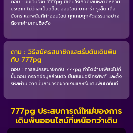
ตอบ : บนเว็บไซต์ 777pg มีเกมให้เลือกเล่นหลากหลาย
ประเภท ไม่ว่าจะเป็นสล็อตออนไลน์ บาคาร่า รูเล็ต เสือ
มังกร และพนันกีฬาออนไลน์ ทุกเกมถูกคัดสรรมาอย่าง
ดีจากค่ายเกมชื่อดัง
ถาม : วิธีสมัครสมาชิกและเริ่มต้นเดิมพัน
กับ 777pg
ตอบ : การสมัครสมาชิกกับ 777pg ทำได้ง่ายเพียงไม่กี่
ขั้นตอน กรอกข้อมูลส่วนตัว ยืนยันเบอร์โทรศัพท์ และตั้ง
รหัสผ่าน จากนั้นสามารถฝากเงินและเริ่มเดิมพันได้ทันที
777pg ประสบการณ์ใหม่ของการ
เดิมพันออนไลน์ที่เหนือกว่าเดิม