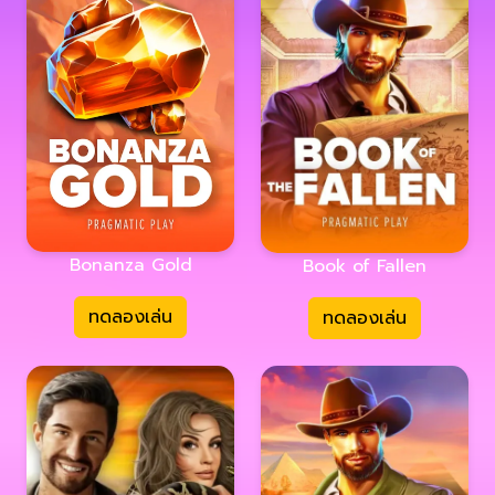
Bonanza Gold
Book of Fallen
ทดลองเล่น
ทดลองเล่น