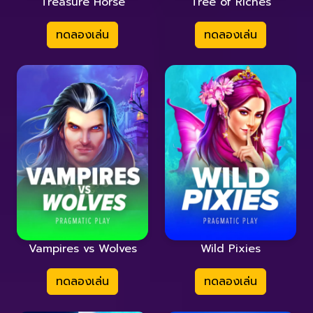
Treasure Horse
Tree of Riches
ทดลองเล่น
ทดลองเล่น
Vampires vs Wolves
Wild Pixies
ทดลองเล่น
ทดลองเล่น