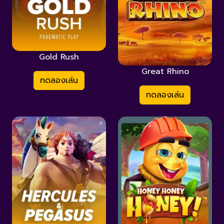
Gold Rush
Great Rhino
ทดลองเล่น
ทดลองเล่น