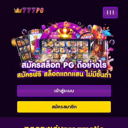
| | |
เข้าสู่ระบบ
สมัครสมาชิก