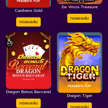
Da Vincis Treasure
Caishens Gold
ทดลองเล่น
ทดลองเล่น
Dragon Bonus Baccarat
Dragon Tiger
ทดลองเล่น
ทดลองเล่น