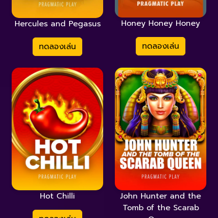
Honey Honey Honey
Hercules and Pegasus
ทดลองเล่น
ทดลองเล่น
Hot Chilli
John Hunter and the
Tomb of the Scarab