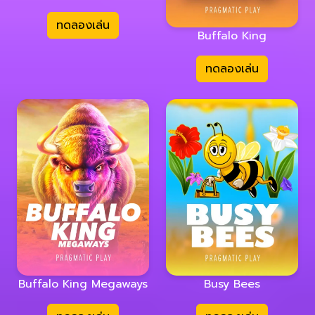
ทดลองเล่น
Buffalo King
ทดลองเล่น
Buffalo King Megaways
Busy Bees