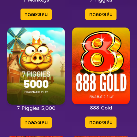
7 Monkeys
ทดลองเล่น
ทดลองเล่น
888 Gold
7 Piggies 5,000
ทดลองเล่น
ทดลองเล่น