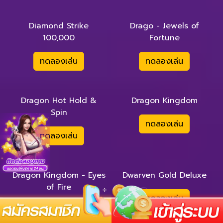
ทดลองเล่น
ทดลองเล่น
Curse of the Werewolf
Dance Party
Megaways
ทดลองเล่น
ทดลองเล่น