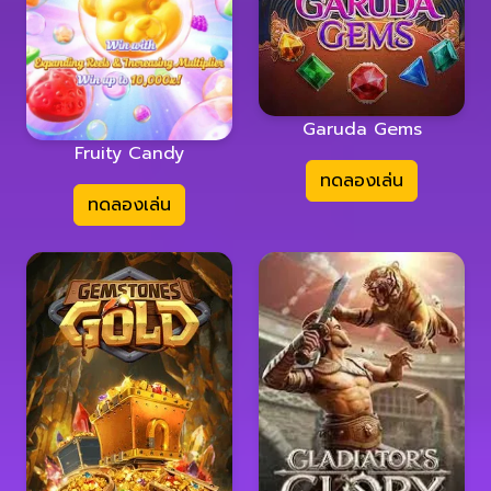
Garuda Gems
Fruity Candy
ทดลองเล่น
ทดลองเล่น