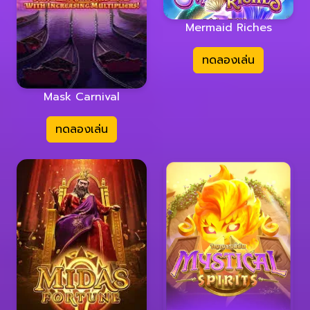
Mermaid Riches
ทดลองเล่น
Mask Carnival
ทดลองเล่น