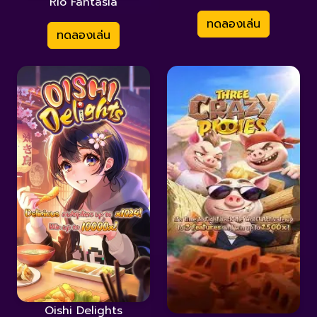
Rio Fantasia
ทดลองเล่น
ทดลองเล่น
Oishi Delights