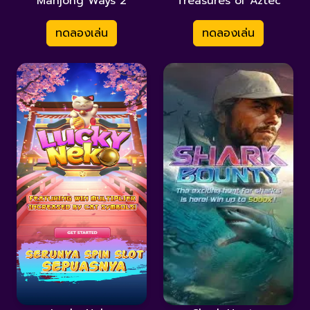
Mahjong Ways 2
Treasures of Aztec
ทดลองเล่น
ทดลองเล่น