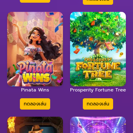
Pinata Wins
Prosperity Fortune Tree
ทดลองเล่น
ทดลองเล่น