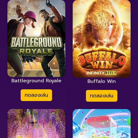
Battleground Royale
Buffalo Win
ทดลองเล่น
ทดลองเล่น