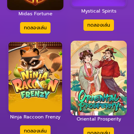
Mystical Spirits
Midas Fortune
ทดลองเล่น
ทดลองเล่น
Ninja Raccoon Frenzy
Oriental Prosperity
ทดลองเล่น
ทดลองเล่น