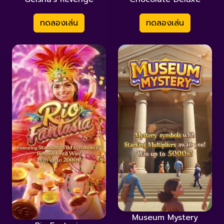
ทดลองเล่น
ทดลองเล่น
Museum Mystery